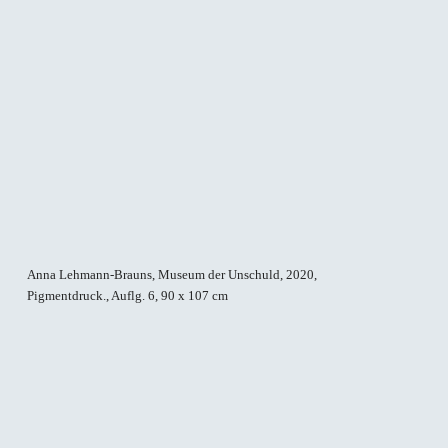
Anna Lehmann-Brauns, Museum der Unschuld, 2020,
An
Pigmentdruck., Auflg. 6, 90 x 107 cm
Pi