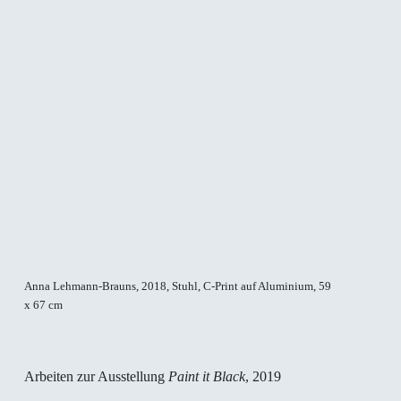
Anna Lehmann-Brauns, 2018, Stuhl, C-Print auf Aluminium, 59
Ann
x 67 cm
50 
Arbeiten zur Ausstellung
Paint it Black
, 2019