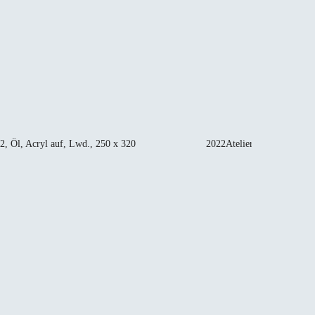
22, Öl, Acryl auf, Lwd., 250 x 320
2022AtelierPhilipp_Kummer