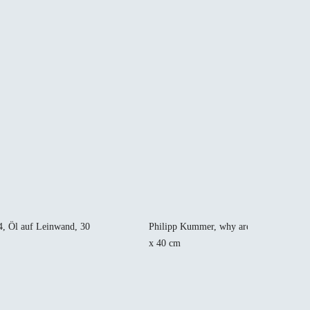
4, Öl auf Leinwand, 30
Philipp Kummer, why are you out here? 
x 40 cm