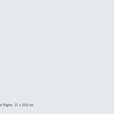
uf Papier, 21 x 29,8 cm
Philipp Kummer
21 cm