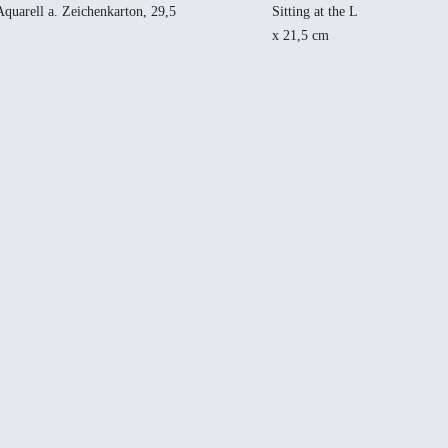
 Aquarell a. Zeichenkarton, 29,5
Sitting at the Lake, 2022, Ed.
x 21,5 cm