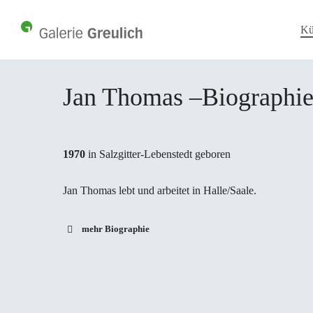
Skip
to
Kü
main
content
Jan Thomas –Biographi
1970
in Salzgitter-Lebenstedt geboren
Jan Thomas lebt und arbeitet in Halle/Saale.
mehr Biographie