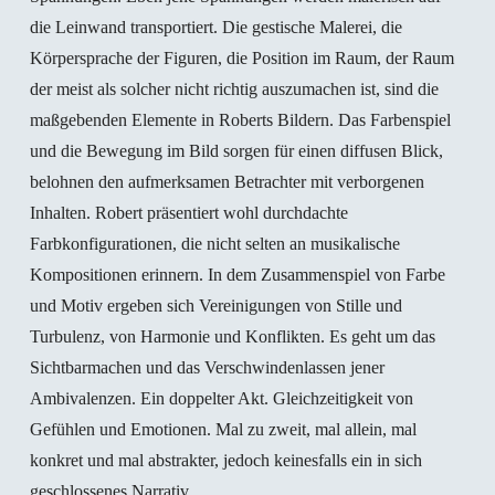
(contributing artist)
die Leinwand transportiert. Die gestische Malerei, die
Körpersprache der Figuren, die Position im Raum, der Raum
„Future Days“, Gallery Rosenfeld, London, UK (S)
der meist als solcher nicht richtig auszumachen ist, sind die
maßgebenden Elemente in Roberts Bildern. Das Farbenspiel
2023
und die Bewegung im Bild sorgen für einen diffusen Blick,
belohnen den aufmerksamen Betrachter mit verborgenen
„Mirror, Mirror on the wall“, Kunst und Schnittlauch
Inhalten. Robert präsentiert wohl durchdachte
Klubhaus, Wien, Österreich (G)
Farbkonfigurationen, die nicht selten an musikalische
„Sonne“
,
Feinkunst Krüger, Hamburg (G)
Kompositionen erinnern. In dem Zusammenspiel von Farbe
und Motiv ergeben sich Vereinigungen von Stille und
2022
Turbulenz, von Harmonie und Konflikten. Es geht um das
„New Works
„
, Charim Factory, Wien, Österreich (S)
Sichtbarmachen und das Verschwindenlassen jener
Ambivalenzen. Ein doppelter Akt. Gleichzeitigkeit von
„Kunst, Leben, Leidenschaft – 10 Jahre Museum
Gefühlen und Emotionen. Mal zu zweit, mal allein, mal
Angerlehner. Die Sammlungsschau“, Museum
konkret und mal abstrakter, jedoch keinesfalls ein in sich
Angerlehner, Wels, Österreich (G)
geschlossenes Narrativ.