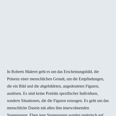
Ausstellungen (Auswahl)
2025
2024
In Roberts Malerei geht es um das Erscheinungsbild, die
„Knallzart – Emmanuel Bornstein, Clemens Krauss,
Präsenz einer menschlichen Gestalt, um die Empfindungen,
Robert Muntean“, Galerie Crone, Berlin (G)
die ein Bild und die abgebildeten, angedeuteten Figuren,
„Closer“
,
Unc Gallery, Seoul, Südkorea (S)
auslösen. Es sind keine Porträts spezifischer Individuen,
sondern Situationen, die die Figuren erzeugen. Es geht um das
„Vlatka Horvat: By the Means at Hand“, Croatian
menschliche Dasein mit allen ihm innewohnenden
Pavilion at the 60th Venice Biennale, Venedig, Italien
Spannungen. Eben jene Spannungen werden malerisch auf