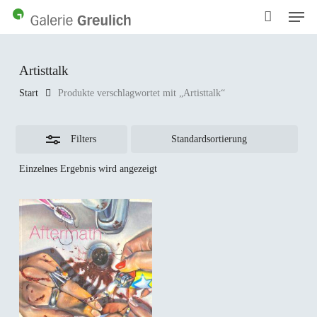
Men
Skip
to
Close
main
Filters
content
Artisttalk
Start
Produkte verschlagwortet mit „Artisttalk“
Filters
Einzelnes Ergebnis wird angezeigt