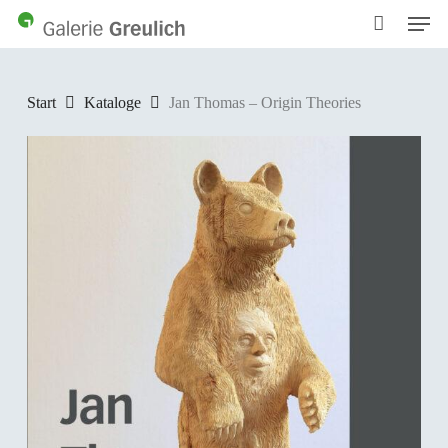
Men
Skip
to
main
content
Start
Kataloge
Jan Thomas – Origin Theories