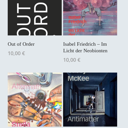
In Den Warenkorb
In Den Warenkorb
Out of Order
Isabel Friedrich – Im
Licht der Neobionten
10,00
€
10,00
€