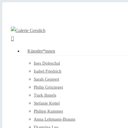
Skip
to
main
content
Menu
Künstler*innen
Ines Doleschal
Isabel Friedrich
Sarah Geppert
Philip Grözinger
Tjark Ihmels
Stefanie Kettel
Philipp Kummer
Anna Lehmann-Brauns
Ekaterina Leo